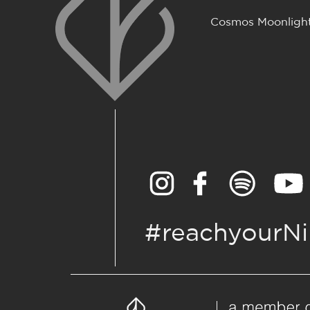
Cosmos Moonligh
#reachyourNi