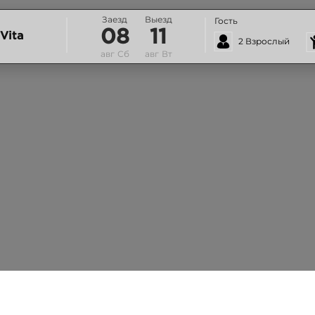
Заезд
Выезд
Гость
08
11
Vita
2 Взрослый
авг
Сб
авг
Вт