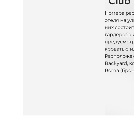
Club
Номера рас
отеля на ул
них состоит
гардероба 
предусмотр
кроватью и
Расположен
Backyard, 
Roma (брон