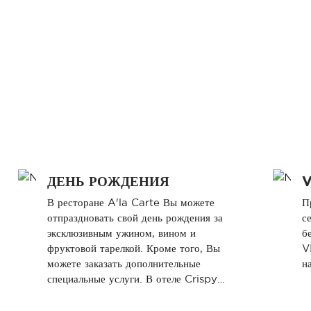
ДЕНЬ РОЖДЕНИЯ
V
В ресторане A'la Carte Вы можете
П
отпраздновать свой день рождения за
с
эксклюзивным ужином, вином и
б
фруктовой тарелкой. Кроме того, Вы
V
можете заказать дополнительные
н
специальные услуги. В отеле Crispy
Kids World проводятся специальные
мероприятия для детей.