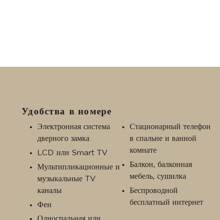
Удобства в номере
Электронная система
Стационарный телефон
дверного замка
в спальне и ванной
комнате
LCD или Smart TV
Балкон, балконная
Мультипликационные и
мебель, сушилка
музыкальные TV
каналы
Беспроводной
бесплатный интернет
Фен
Односпальная или