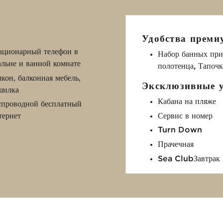
Удобства преми
ационарный телефон в
Набор банных при
альне и ванной комнате
полотенца, Тапоч
лкон, балконная мебель,
Эксклюзивные у
шилка
Кабана на пляже
спроводной бесплатный
Сервис в номер
тернет
Turn Down
Прачечная
Sea ClubЗавтрак 