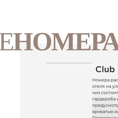
Е
НОМЕР
Club
Номера рас
отеля на ул
них состоит
гардероба 
предусмотр
кроватью и
Расположен