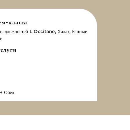
ум-класса
надлежностей L'Occitane, Халат, Банные
ки
слуги
+ Обед