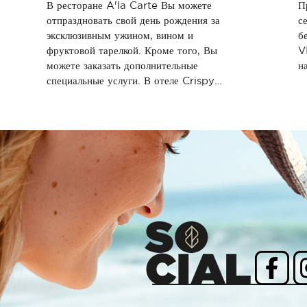
В ресторане A'la Carte Вы можете
П
отпраздновать свой день рождения за
с
эксклюзивным ужином, вином и
б
фруктовой тарелкой. Кроме того, Вы
V
можете заказать дополнительные
н
специальные услуги. В отеле Crispy
Kids World проводятся специальные
мероприятия для детей.