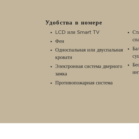
Удобства в номере
LCD или Smart TV
Ст
сп
Фен
Ба
Односпальная или двуспальная
су
кровати
Бе
Электронная система дверного
ин
замка
Противопожарная система