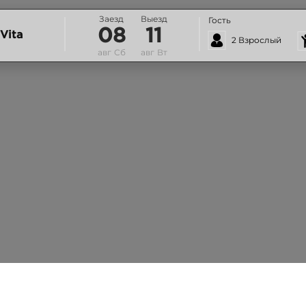
Заезд
Выезд
Гость
08
11
Vita
2 Взрослый
авг
Сб
авг
Вт