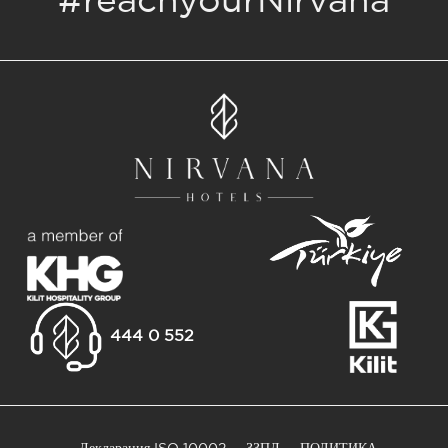
#reachyourNirvana
444 0 552