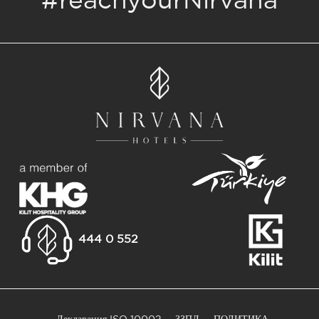
#reachyourNirvana
444 0 552