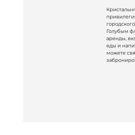
Кристально
привилегир
городского
Голубым ф
аренды, вк
еды и напи
можете свя
заброниров