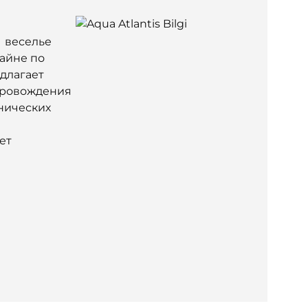
т веселье
зайне по
едлагает
провождения
нических
ет