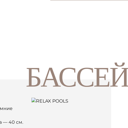
БАССЕ
имние
 — 40 см.