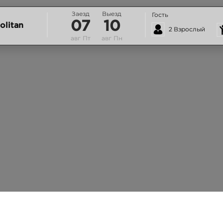
Заезд
Выезд
Гость
07
10
olitan
2 Взрослый
авг
Пт
авг
Пн