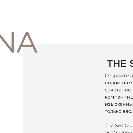
NA
THE 
Откройте д
видом на б
сочетание 
компании д
изысканные
только вас.
The Sea Cl
19:00. Про